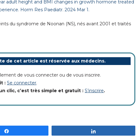
ear adult height and BMI changes in growth hormone treated
perience. Horm Res Paediatr. 2024 Mar 1.
eints du syndrome de Noonan (NS), nés avant 2001 et traités
ite de cet article est réservée aux médecins.
implement de vous connecter ou de vous inscrire.
it :
Se connecter
.
un clic, c’est très simple et gratuit :
S’inscrire
.
Partagez
Partagez