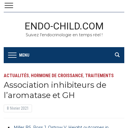
ENDO-CHILD.COM
Suivez l'endocrinologie en temps réel !
MENU
ACTUALITÉS
HORMONE DE CROISSANCE
TRAITEMENTS
,
,
Association inhibiteurs de
l’aromatase et GH
8 février 2021
Miller BS, Ross J, Ostrow V. Height outcomes in